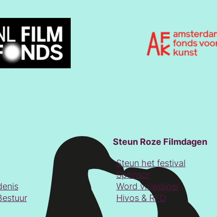
Steun Roze Filmdagen
Steun het festival
Sponsor
denis
Word vrijwilliger
Bestuur
Hivos & RFD