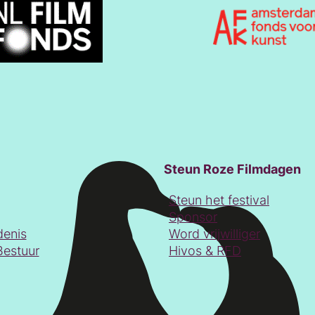
Steun Roze Filmdagen
Steun het festival
Sponsor
denis
Word vrijwilliger
Bestuur
Hivos & RFD