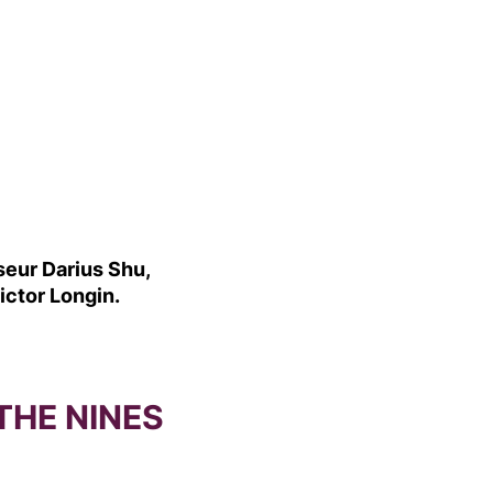
seur
Darius Shu,
ictor Longin.
THE NINES