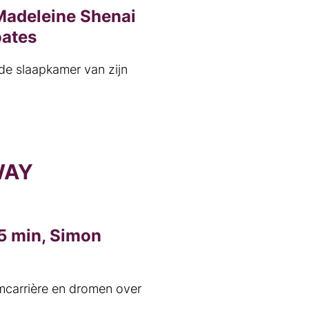
Madeleine Shenai
oates
 de slaapkamer van zijn
WAY
25 min, Simon
mcarrière en dromen over