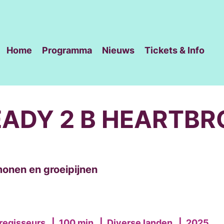
Home
Programma
Nieuws
Tickets & Info
EADY 2 B HEARTB
onen en groeipijnen
regisseurs
|
100 min
|
Diverse landen
|
2025