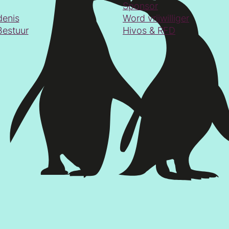
Sponsor
denis
Word vrijwilliger
Bestuur
Hivos & RFD