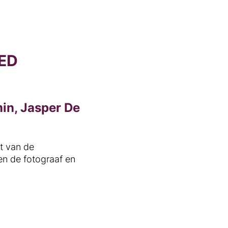
ED
min, Jasper De
st van de
en de fotograaf en