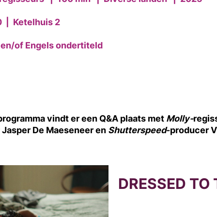
0
|
Ketelhuis 2
en/of Engels ondertiteld
sprogramma vindt er een Q&A plaats met
Molly-
regis
r Jasper De Maeseneer en
Shutterspeed
-producer V
DRESSED TO 