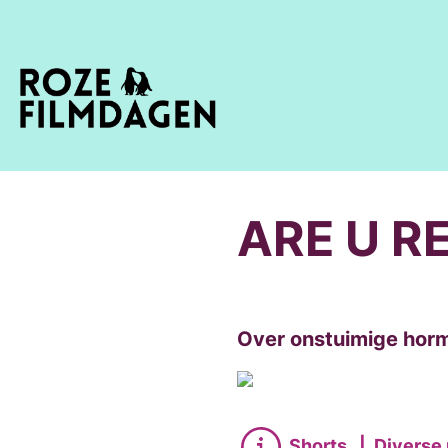
ARE U R
Over onstuimige horm
Shorts
|
Diverse 