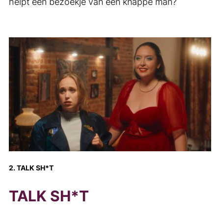
helpt een bezoekje van een knappe man?
2. TALK SH*T
TALK SH*T