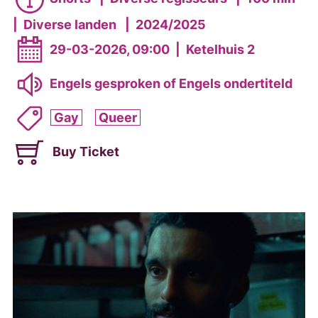
|
Diverse landen
|
2024/2025
29-03-2026, 09:00
|
Ketelhuis 2
Engels gesproken of Engels ondertiteld
Gay
Queer
Buy Ticket