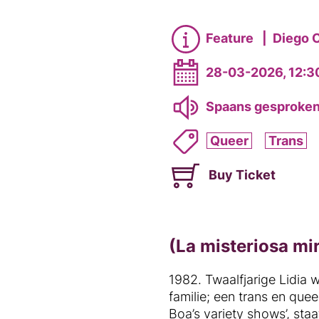
Feature
|
Diego 
28-03-2026, 12:3
Spaans gesproke
Queer
Trans
Buy Ticket
(La misteriosa mi
1982. Twaalfjarige Lidia w
familie; een trans en qu
Boa’s variety shows’, st