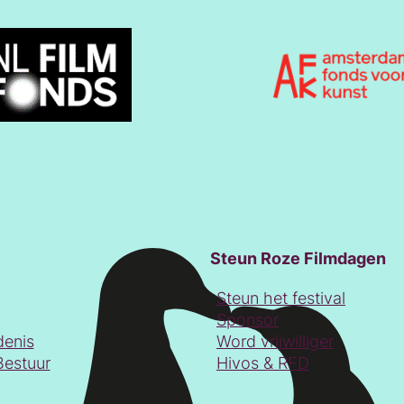
Steun Roze Filmdagen
Steun het festival
Sponsor
denis
Word vrijwilliger
Bestuur
Hivos & RFD