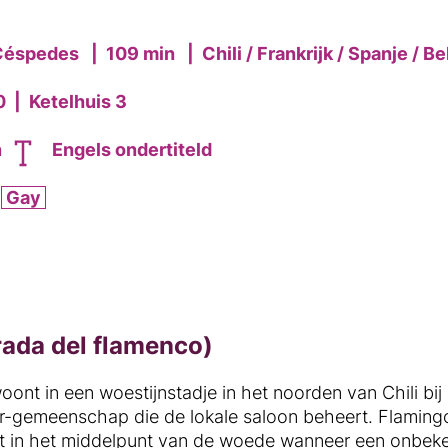
Céspedes
|
109 min
|
Chili / Frankrijk / Spanje / B
0
|
Ketelhuis 3
n
Engels ondertiteld
Gay
rada del flamenco)
oont in een woestijnstadje in het noorden van Chili bij 
eer-gemeenschap die de lokale saloon beheert. Flaming
aat in het middelpunt van de woede wanneer een onbeke