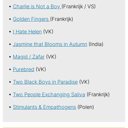
•
Charlie is Not a Boy
(Frankrijk / VS)
•
Golden Fingers
(Frankrijk)
•
I Hate Helen
(VK)
•
Jasmine that Blooms in Autumn
(India)
•
Magid / Zafar
(VK)
•
Purebred
(VK)
•
Two Black Boys in Paradise
(VK)
•
Two People Exchanging Saliva
(Frankrijk)
•
Stimulants & Empathogens
(Polen)