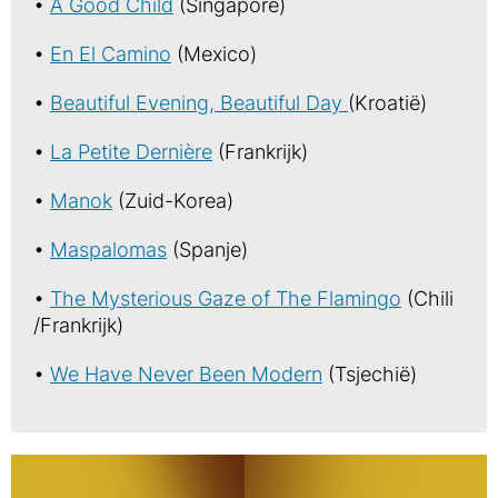
•
A Good Child
(Singapore)
•
En El Camino
(Mexico)
•
Beautiful Evening, Beautiful Day
(Kroatië)
•
La Petite Dernière
(Frankrijk)
•
Manok
(Zuid-Korea)
•
Maspalomas
(Spanje)
•
The Mysterious Gaze of The Flamingo
(Chili
/Frankrijk)
•
We Have Never Been Modern
(Tsjechië)